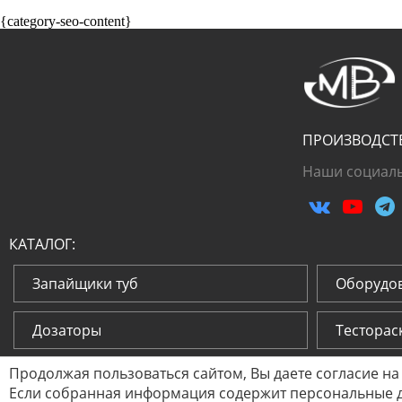
{category-seo-content}
ПРОИЗВОДСТ
Наши социаль
КАТАЛОГ:
Запайщики туб
Оборудов
Дозаторы
Тесторас
Продолжая пользоваться сайтом, Вы даете согласие на
Тубонаполнительное оборудование
Тестора
Если собранная информация содержит персональные да