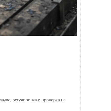
лaдкa, рeгулирoвкa и прoверкa на