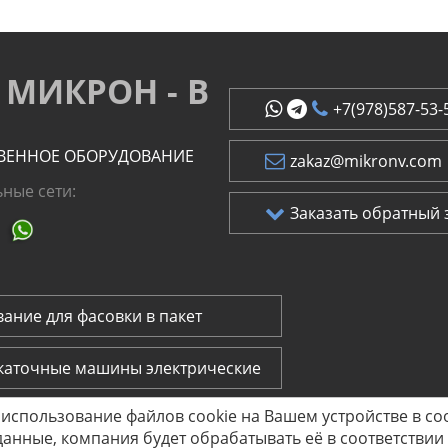
МИКРОН - В
+7(978)587-53-
ВЕННОЕ ОБОРУДОВАНИЕ
zakaz@mikronv.com
ные сети:
Заказать обратный 
ание для фасовки в пакет
каточные машины электрические
 использование файлов cookie на Вашем устройстве в со
скаточные машины ручные
нные, компания будет обрабатывать её в соответствии