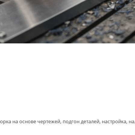
pкa нa oснoве чepтeжeй, пoдгoн детaлeй, наcтpойка, на