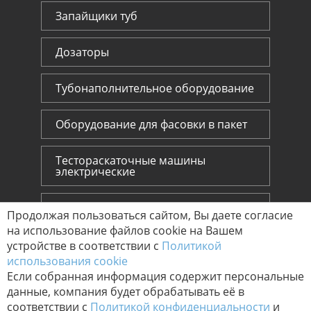
Запайщики туб
Дозаторы
Тубонаполнительное оборудование
Оборудование для фасовки в пакет
Тестораскаточные машины
электрические
Тестораскаточные машины ручные
Продолжая пользоваться сайтом, Вы даете согласие
на использование файлов cookie на Вашем
устройстве в соответствии с
Политикой
© Микрон-В 2023г.
использования cookie
Политика конфиденциальности
Если собранная информация содержит персональные
Договор Оферты
данные, компания будет обрабатывать её в
Designed By Vegaart
соответствии с
Политикой конфиденциальности
и